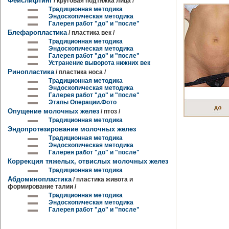
Фейслифтинг
/ круговая подтяжка лица /
Традиционная методика
Эндоскопическая методика
Галерея работ "до" и "после"
Блефаропластика
/ пластика век /
Традиционная методика
Эндоскопическая методика
Галерея работ "до" и "после"
Устранение выворота нижних век
Ринопластика
/ пластика носа /
Традиционная методика
Эндоскопическая методика
Галерея работ "до" и "после"
Этапы Операции.Фото
Опущение молочных желез
/ птоз /
Традиционная методика
Эндопротезирование молочных желез
Традиционная методика
Эндоскопическая методика
Галерея работ "до" и "после"
Коррекция тяжелых, отвислых молочных желез
Традиционная методика
Абдоминопластика
/ пластика живота и
формирование талии /
Традиционная методика
Эндоскопическая методика
Галерея работ "до" и "после"