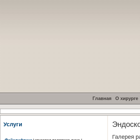
Главная
О хирурге
Эндоск
Услуги
Галерея ра