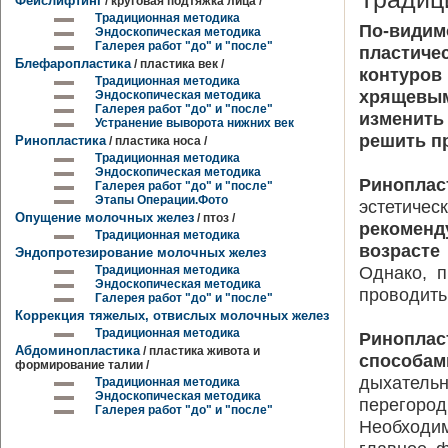
Фейслифтинг
/ круговая подтяжка лица /
Традиционная методика
По-видим
Эндоскопическая методика
Галерея работ "до" и "после"
пластич
Блефаропластика
/ пластика век /
контуров
Традиционная методика
хрящевым
Эндоскопическая методика
Галерея работ "до" и "после"
изменить
Устранение выворота нижних век
решить п
Ринопластика
/ пластика носа /
Традиционная методика
Эндоскопическая методика
Риноплас
Галерея работ "до" и "после"
Этапы Операции.Фото
эстетичес
Опущение молочных желез
/ птоз /
рекоменд
Традиционная методика
возрасте
Эндопротезирование молочных желез
Однако, 
Традиционная методика
Эндоскопическая методика
проводить
Галерея работ "до" и "после"
Коррекция тяжелых, отвислых молочных желез
Традиционная методика
Ринопла
Абдоминопластика
/ пластика живота и
способам
формирование талии /
дыхател
Традиционная методика
Эндоскопическая методика
перегоро
Галерея работ "до" и "после"
Необходим