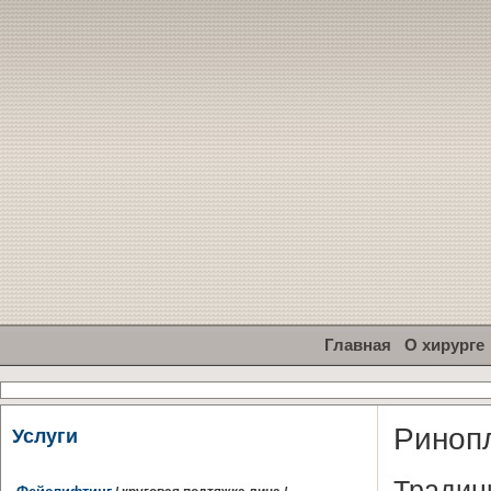
Главная
О хирурге
Ринопл
Услуги
Традиц