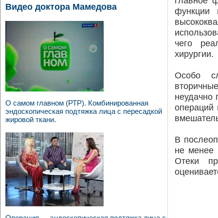
главное 
Видео доктора Мамедова
функции 
высококв
использов
чего реа
хирургии.
Особо с
вторичны
неудачно 
О самом главном (РТР). Комбинированная
операций 
эндоскопическая подтяжка лица с пересадкой
вмешатель
жировой ткани.
В послеоп
не менее 
Отеки пр
оценивает
Операция — эндоскопическая подтяжка лица с