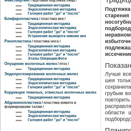
Фейслифтинг
/ круговая подтяжка лица /
Традиционная методика
Подтяжк
Эндоскопическая методика
Галерея работ "до" и "после"
старения
Блефаропластика
/ пластика век /
носогубн
Традиционная методика
подборо
Эндоскопическая методика
Галерея работ "до" и "после"
неравно
Устранение выворота нижних век
избыточ
Ринопластика
/ пластика носа /
Традиционная методика
подлежа
Эндоскопическая методика
иссечение
Галерея работ "до" и "после"
Этапы Операции.Фото
Опущение молочных желез
/ птоз /
Показан
Традиционная методика
Лучше все
Эндопротезирование молочных желез
Традиционная методика
шея тольк
Эндоскопическая методика
сохранила
Галерея работ "до" и "после"
Коррекция тяжелых, отвислых молочных желез
грубым в
Традиционная методика
повтори
Абдоминопластика
/ пластика живота и
расправл
формирование талии /
области 
Традиционная методика
Эндоскопическая методика
подбородо
Галерея работ "до" и "после"
Планир