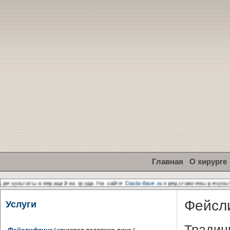
Главная
О хирурге
зультаты операций на груди. На сайте
Doctorface.ru
представлены результат
Фейсл
Услуги
Традиц